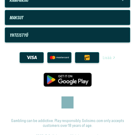
MAKSUT
YHTEISTYÖ
Lisää
Gambling can be addictive. Play responsibly. Golisimo.com only accepts
customers over 18 years of age.