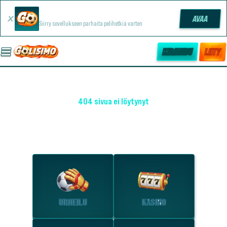
Golisimo -sovellus
AVAA
Siirry sovellukseen parhaita pelihetkiä varten
KIRJAUDU
LIITY
404 sivua ei löytynyt
OHO! EMME LÖYTÄNEET SIVUA
Tutustu suosituimpiin osioihin.
URHEILU
KASINO