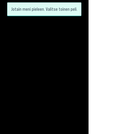
Jotain meni pieleen. Valitse toinen peli.