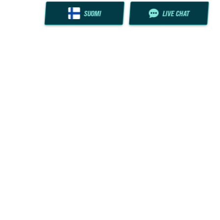
SUOMI
LIVE CHAT