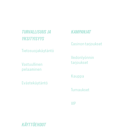
TURVALLISUUS JA
KAMPANJAT
YKSITYISYYS
Casinon tarjoukset
Tietosuojakäytäntö
Vedonlyönnin
tarjoukset
Vastuullinen
pelaaminen
Kauppa
Evästekäytäntö
Turnaukset
VIP
KÄYTTÖEHDOT