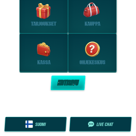
TARJOUKSET
KAUPPA
KASSA
OHJEKESKUS
KOTISIVU
SUOMI
LIVE CHAT