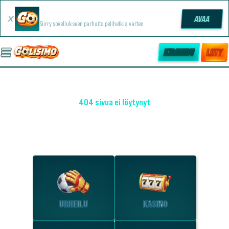
Golisimo -sovellus
AVAA
Siirry sovellukseen parhaita pelihetkiä varten
KIRJAUDU
LIITY
404 sivua ei löytynyt
OHO! EMME LÖYTÄNEET SIVUA
Tutustu suosituimpiin osioihin.
URHEILU
KASINO