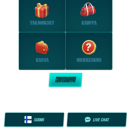
TARJOUKSET
KAUPPA
KASSA
OHJEKESKUS
KOTISIVU
SUOMI
LIVE CHAT