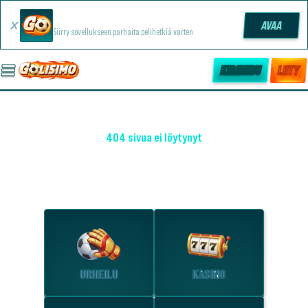
Golisimo -sovellus
AVAA
Siirry sovellukseen parhaita pelihetkiä varten
KIRJAUDU
LIITY
404 sivua ei löytynyt
OHO! EMME LÖYTÄNEET SIVUA
Tutustu suosituimpiin osioihin.
URHEILU
KASINO