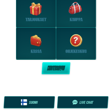
TARJOUKSET
KAUPPA
KASSA
OHJEKESKUS
KOTISIVU
SUOMI
LIVE CHAT