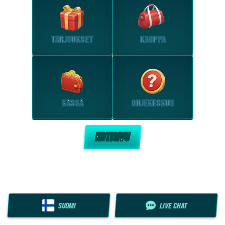
TARJOUKSET
KAUPPA
KASSA
OHJEKESKUS
KOTISIVU
SUOMI
LIVE CHAT