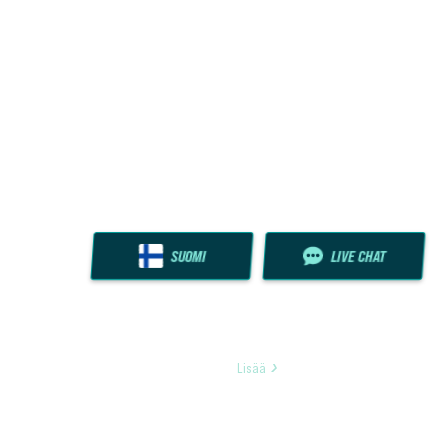
SUOMI
LIVE CHAT
Lisää
Avaa kamerasi sovelluksella, tähtää