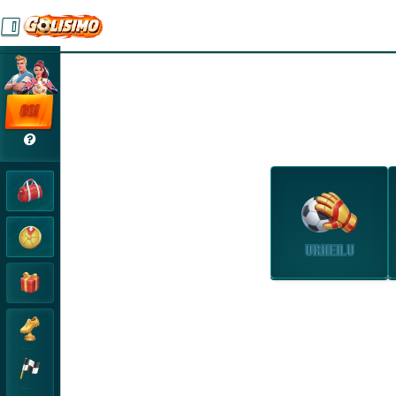
GO!
URHEILU