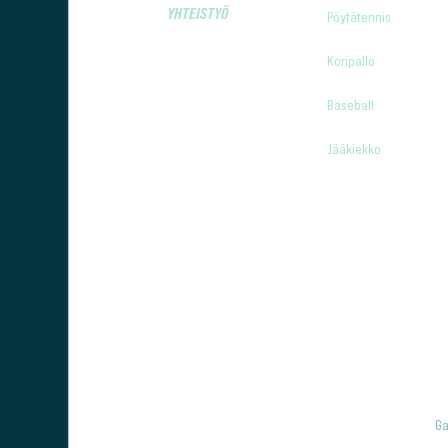
YHTEISTYÖ
Pöytätennis
Koripallo
Baseball
Jääkiekko
Ga