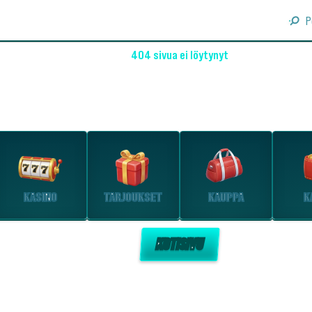
P
404 sivua ei löytynyt
OHO! EMME LÖYTÄNEET SIVUA
Tutustu suosituimpiin osioihin.
KASINO
TARJOUKSET
KAUPPA
K
KOTISIVU