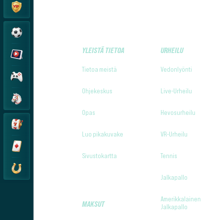
YLEISTÄ TIETOA
URHEILU
Tietoa meistä
Vedonlyönti
Ohjekeskus
Live-Urheilu
Opas
Hevosurheilu
Luo pikakuvake
VR-Urheilu
Sivustokartta
Tennis
Jalkapallo
Amerikkalainen
MAKSUT
Jalkapallo