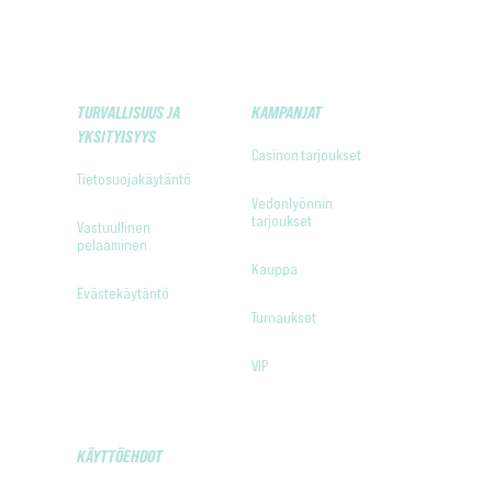
TURVALLISUUS JA
KAMPANJAT
YKSITYISYYS
Casinon tarjoukset
Tietosuojakäytäntö
Vedonlyönnin
tarjoukset
Vastuullinen
pelaaminen
Kauppa
Evästekäytäntö
Turnaukset
VIP
KÄYTTÖEHDOT