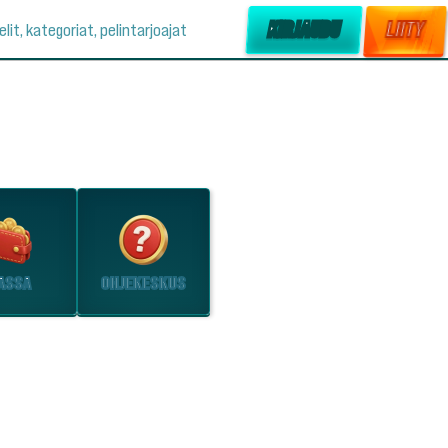
KIRJAUDU
LIITY
elit, kategoriat, pelintarjoajat
ASSA
OHJEKESKUS