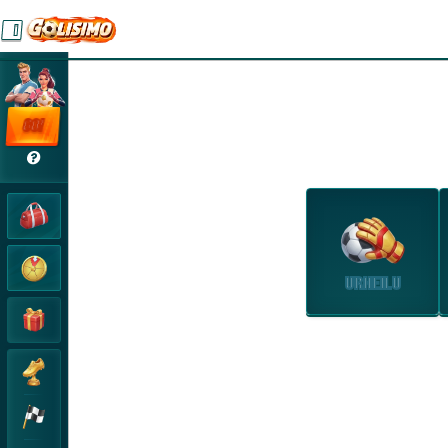
GO!
URHEILU