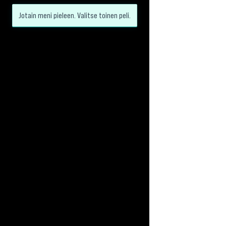
Jotain meni pieleen. Valitse toinen peli.