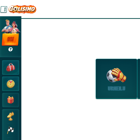
GO!
URHEILU