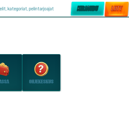
KIRJAUDU
LIITY
elit, kategoriat, pelintarjoajat
ASSA
OHJEKESKUS