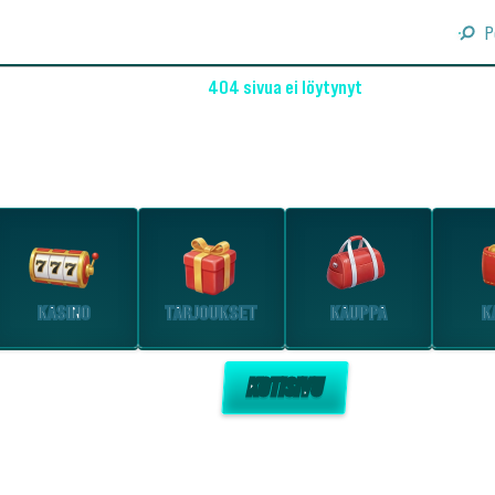
P
404 sivua ei löytynyt
OHO! EMME LÖYTÄNEET SIVUA
Tutustu suosituimpiin osioihin.
KASINO
TARJOUKSET
KAUPPA
K
KOTISIVU