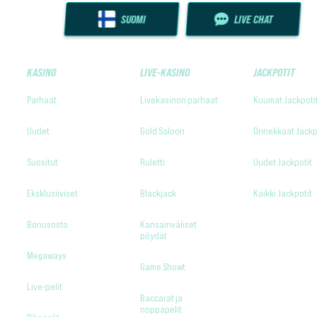
SUOMI
LIVE CHAT
KASINO
LIVE-KASINO
JACKPOTIT
Parhaat
Livekasinon parhaat
Kuumat Jackpoti
Uudet
Gold Saloon
Onnekkaat Jackp
Suositut
Ruletti
Uudet Jackpotit
Eksklusiiviset
Blackjack
Kaikki Jackpotit
Bonusosto
Kansainväliset
pöydät
Megaways
Game Showt
Live-pelit
Baccarat ja
noppapelit