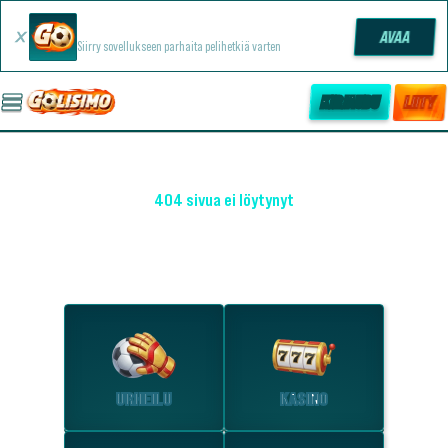
Golisimo -sovellus
AVAA
Siirry sovellukseen parhaita pelihetkiä varten
KIRJAUDU
LIITY
404 sivua ei löytynyt
OHO! EMME LÖYTÄNEET SIVUA
Tutustu suosituimpiin osioihin.
URHEILU
KASINO