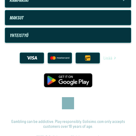
MAKSUT
YHTEISTYÖ
Lisää
Gambling can be addictive. Play responsibly. Golisimo.com only accepts
customers over 18 years of age.