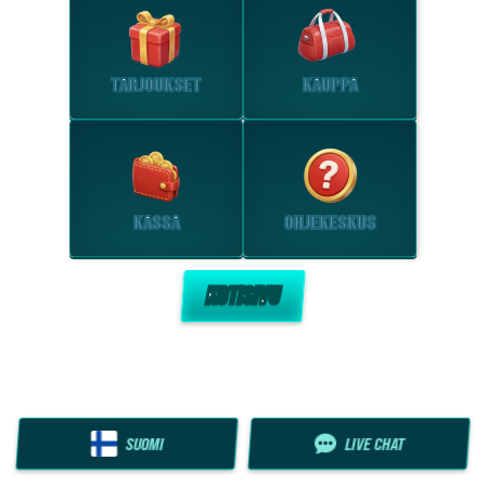
TARJOUKSET
KAUPPA
KASSA
OHJEKESKUS
KOTISIVU
SUOMI
LIVE CHAT