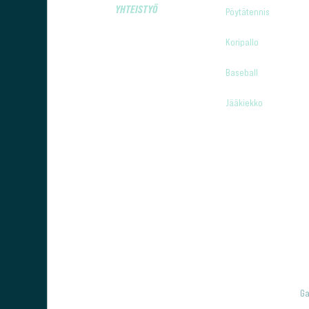
YHTEISTYÖ
Pöytätennis
Koripallo
Baseball
Jääkiekko
Ga