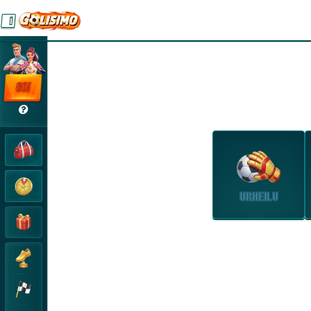
GO!
URHEILU