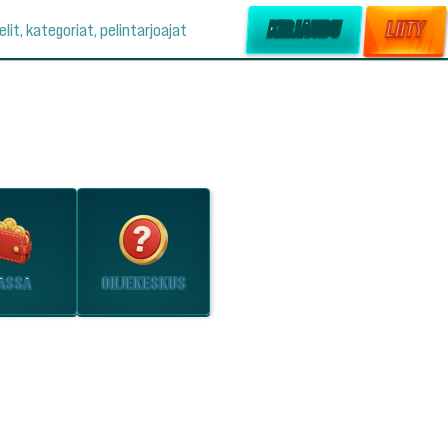
KIRJAUDU
LIITY
elit, kategoriat, pelintarjoajat
ASSA
OHJEKESKUS