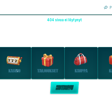
P
404 sivua ei löytynyt
OHO! EMME LÖYTÄNEET SIVUA
Tutustu suosituimpiin osioihin.
KASINO
TARJOUKSET
KAUPPA
K
KOTISIVU