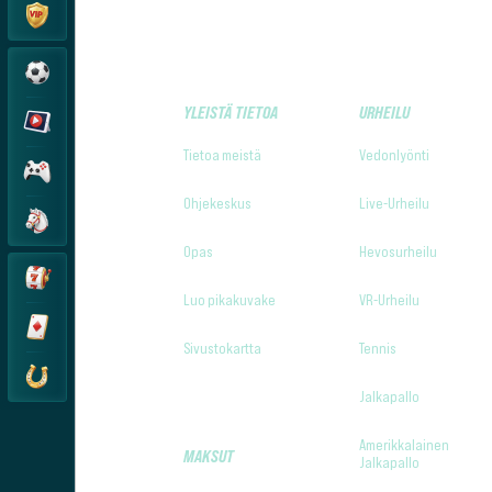
YLEISTÄ TIETOA
URHEILU
Tietoa meistä
Vedonlyönti
Ohjekeskus
Live-Urheilu
Opas
Hevosurheilu
Luo pikakuvake
VR-Urheilu
Sivustokartta
Tennis
Jalkapallo
Amerikkalainen
MAKSUT
Jalkapallo