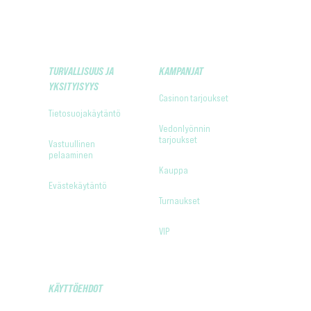
TURVALLISUUS JA
KAMPANJAT
YKSITYISYYS
Casinon tarjoukset
Tietosuojakäytäntö
Vedonlyönnin
tarjoukset
Vastuullinen
pelaaminen
Kauppa
Evästekäytäntö
Turnaukset
VIP
KÄYTTÖEHDOT