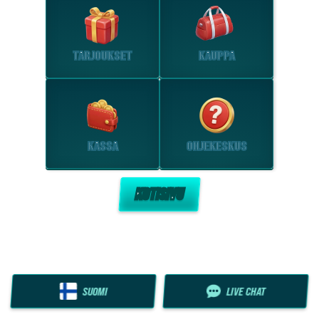
TARJOUKSET
KAUPPA
KASSA
OHJEKESKUS
KOTISIVU
SUOMI
LIVE CHAT