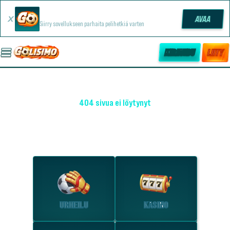
Golisimo -sovellus
AVAA
Siirry sovellukseen parhaita pelihetkiä varten
KIRJAUDU
LIITY
404 sivua ei löytynyt
OHO! EMME LÖYTÄNEET SIVUA
Tutustu suosituimpiin osioihin.
URHEILU
KASINO