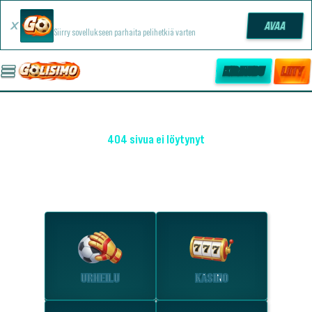
Golisimo -sovellus
AVAA
Siirry sovellukseen parhaita pelihetkiä varten
KIRJAUDU
LIITY
404 sivua ei löytynyt
OHO! EMME LÖYTÄNEET SIVUA
Tutustu suosituimpiin osioihin.
URHEILU
KASINO