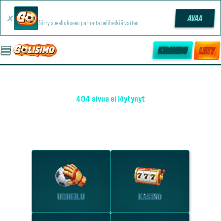
Golisimo -sovellus
AVAA
Siirry sovellukseen parhaita pelihetkiä varten
KIRJAUDU
LIITY
404 sivua ei löytynyt
OHO! EMME LÖYTÄNEET SIVUA
Tutustu suosituimpiin osioihin.
URHEILU
KASINO