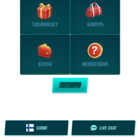
TARJOUKSET
KAUPPA
KASSA
OHJEKESKUS
KOTISIVU
SUOMI
LIVE CHAT