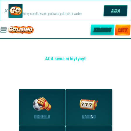
Golisimo -sovellus
AVAA
Siirry sovellukseen parhaita pelihetkiä varten
KIRJAUDU
LIITY
404 sivua ei löytynyt
OHO! EMME LÖYTÄNEET SIVUA
Tutustu suosituimpiin osioihin.
URHEILU
KASINO