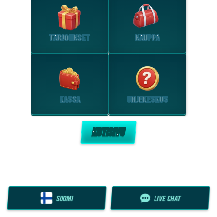
TARJOUKSET
KAUPPA
KASSA
OHJEKESKUS
KOTISIVU
SUOMI
LIVE CHAT