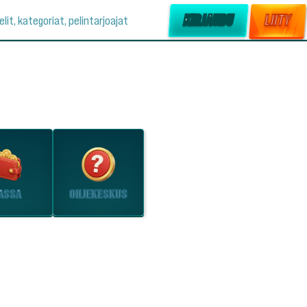
KIRJAUDU
LIITY
elit, kategoriat, pelintarjoajat
ASSA
OHJEKESKUS