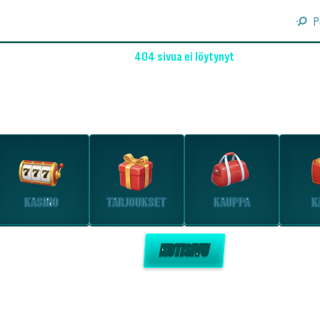
P
404 sivua ei löytynyt
OHO! EMME LÖYTÄNEET SIVUA
Tutustu suosituimpiin osioihin.
KASINO
TARJOUKSET
KAUPPA
K
KOTISIVU