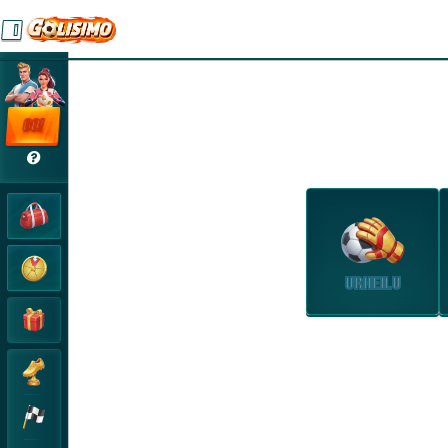
GO!
URHEILU