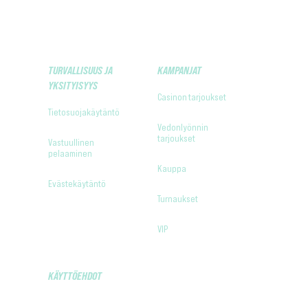
TURVALLISUUS JA
KAMPANJAT
YKSITYISYYS
Casinon tarjoukset
Tietosuojakäytäntö
Vedonlyönnin
tarjoukset
Vastuullinen
pelaaminen
Kauppa
Evästekäytäntö
Turnaukset
VIP
KÄYTTÖEHDOT