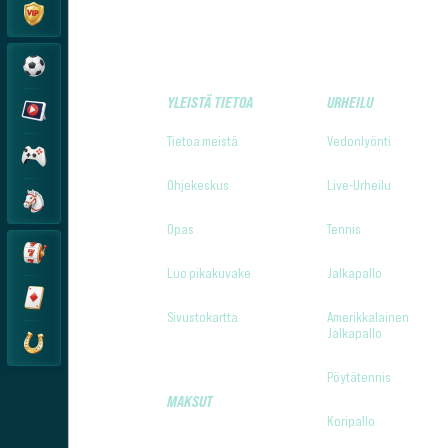
YLEISTÄ TIETOA
URHEILU
Tietoa meistä
Vedonlyönti
Ohjekeskus
Live-Urheilu
Opas
Tennis
Luo pikakuvake
Jalkapallo
Sivustokartta
Amerikkalainen
Jalkapallo
Pöytätennis
MAKSUT
Koripallo