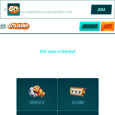
Golisimo -sovellus
AVAA
Siirry sovellukseen parhaita pelihetkiä varten
KIRJAUDU
LIITY
404 sivua ei löytynyt
OHO! EMME LÖYTÄNEET SIVUA
Tutustu suosituimpiin osioihin.
URHEILU
KASINO