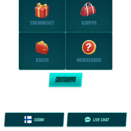
TARJOUKSET
KAUPPA
KASSA
OHJEKESKUS
KOTISIVU
SUOMI
LIVE CHAT