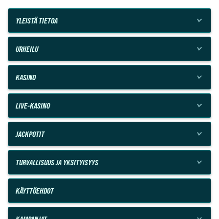
YLEISTÄ TIETOA
URHEILU
KASINO
LIVE-KASINO
JACKPOTIT
TURVALLISUUS JA YKSITYISYYS
KÄYTTÖEHDOT
KAMPANJAT