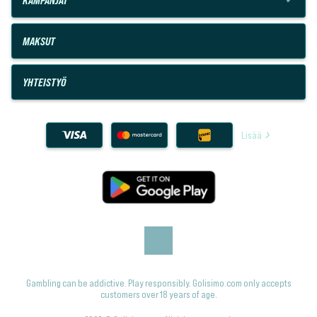
MAKSUT
YHTEISTYÖ
Lisää
Gambling can be addictive. Play responsibly. Golisimo.com only accepts
customers over 18 years of age.