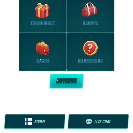
TARJOUKSET
KAUPPA
KASSA
OHJEKESKUS
KOTISIVU
SUOMI
LIVE CHAT