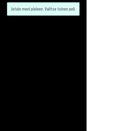
Jotain meni pieleen. Valitse toinen peli.