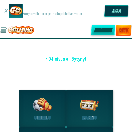
Golisimo -sovellus
AVAA
Siirry sovellukseen parhaita pelihetkiä varten
KIRJAUDU
LIITY
404 sivua ei löytynyt
OHO! EMME LÖYTÄNEET SIVUA
Tutustu suosituimpiin osioihin.
URHEILU
KASINO