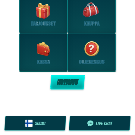
TARJOUKSET
KAUPPA
KASSA
OHJEKESKUS
KOTISIVU
SUOMI
LIVE CHAT