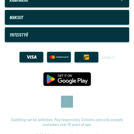
MAKSUT
YHTEISTYÖ
Lisää
Gambling can be addictive. Play responsibly. Golisimo.com only accepts
customers over 18 years of age.