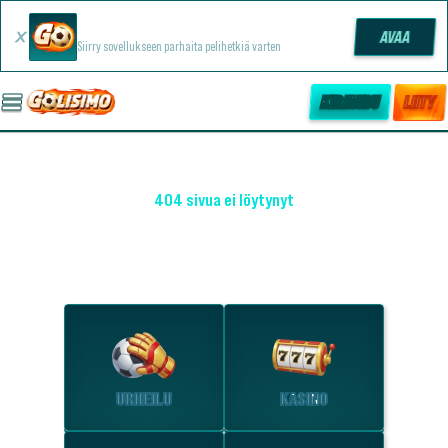
Golisimo -sovellus
AVAA
Siirry sovellukseen parhaita pelihetkiä varten
KIRJAUDU
LIITY
404 sivua ei löytynyt
OHO! EMME LÖYTÄNEET SIVUA
Tutustu suosituimpiin osioihin.
URHEILU
KASINO