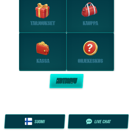
TARJOUKSET
KAUPPA
KASSA
OHJEKESKUS
KOTISIVU
SUOMI
LIVE CHAT