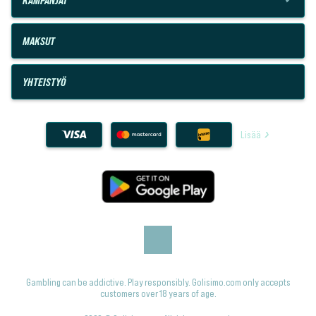
MAKSUT
YHTEISTYÖ
Lisää
Gambling can be addictive. Play responsibly. Golisimo.com only accepts
customers over 18 years of age.