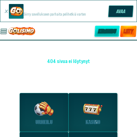
Golisimo -sovellus
AVAA
Siirry sovellukseen parhaita pelihetkiä varten
KIRJAUDU
LIITY
404 sivua ei löytynyt
OHO! EMME LÖYTÄNEET SIVUA
Tutustu suosituimpiin osioihin.
URHEILU
KASINO