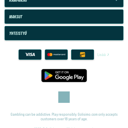
MAKSUT
YHTEISTYÖ
Lisää
Gambling can be addictive. Play responsibly. Golisimo.com only accepts
customers over 18 years of age.