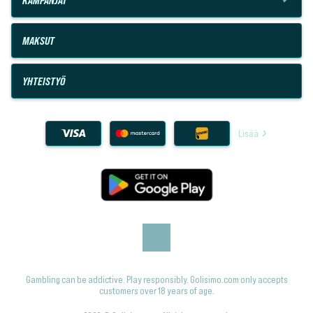
MAKSUT
YHTEISTYÖ
Lisää
Gambling can be addictive. Play responsibly. Golisimo.com only accepts
customers over 18 years of age.