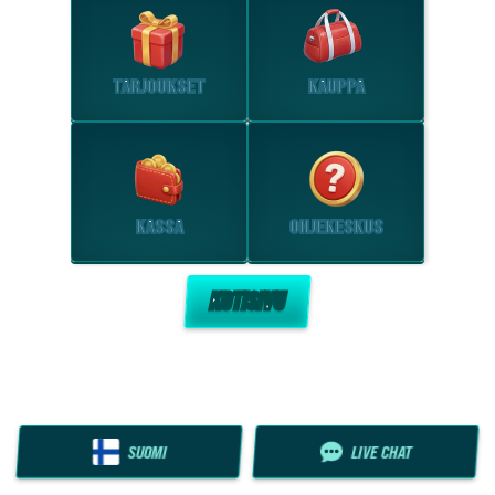
TARJOUKSET
KAUPPA
KASSA
OHJEKESKUS
KOTISIVU
SUOMI
LIVE CHAT