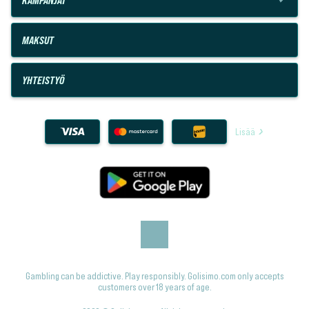
MAKSUT
YHTEISTYÖ
Lisää
Gambling can be addictive. Play responsibly. Golisimo.com only accepts
customers over 18 years of age.