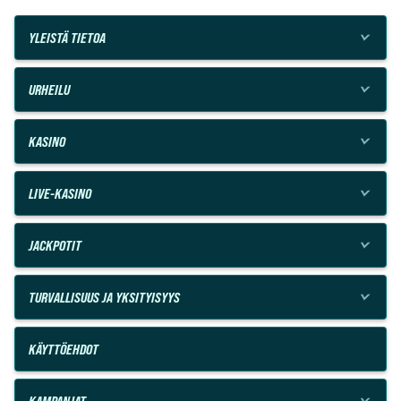
YLEISTÄ TIETOA
URHEILU
KASINO
LIVE-KASINO
JACKPOTIT
TURVALLISUUS JA YKSITYISYYS
KÄYTTÖEHDOT
KAMPANJAT