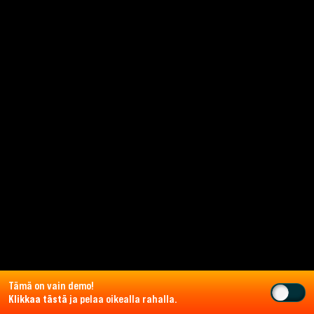
Tämä on vain demo!
Klikkaa tästä
ja pelaa oikealla rahalla.