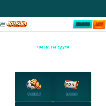
KIRJAUDU
LIITY
404 sivua ei löytynyt
OHO! EMME LÖYTÄNEET SIVUA
Tutustu suosituimpiin osioihin.
URHEILU
KASINO