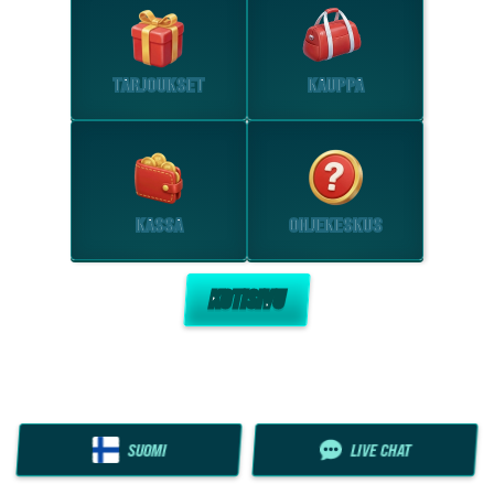
TARJOUKSET
KAUPPA
KASSA
OHJEKESKUS
KOTISIVU
SUOMI
LIVE CHAT