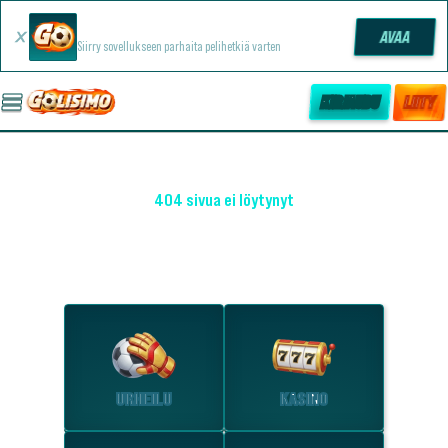
Golisimo -sovellus
AVAA
Siirry sovellukseen parhaita pelihetkiä varten
KIRJAUDU
LIITY
404 sivua ei löytynyt
OHO! EMME LÖYTÄNEET SIVUA
Tutustu suosituimpiin osioihin.
URHEILU
KASINO