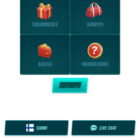
TARJOUKSET
KAUPPA
KASSA
OHJEKESKUS
KOTISIVU
SUOMI
LIVE CHAT