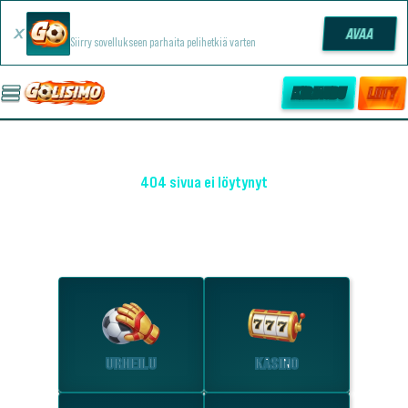
Golisimo -sovellus
AVAA
Siirry sovellukseen parhaita pelihetkiä varten
KIRJAUDU
LIITY
404 sivua ei löytynyt
OHO! EMME LÖYTÄNEET SIVUA
Tutustu suosituimpiin osioihin.
URHEILU
KASINO