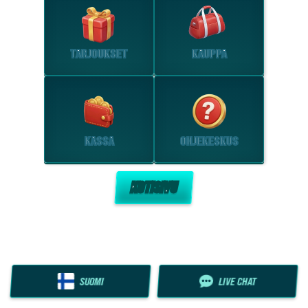
TARJOUKSET
KAUPPA
KASSA
OHJEKESKUS
KOTISIVU
SUOMI
LIVE CHAT