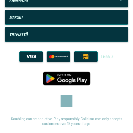
MAKSUT
YHTEISTYÖ
Lisää
Gambling can be addictive. Play responsibly. Golisimo.com only accepts
customers over 18 years of age.