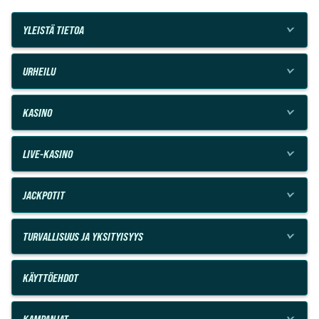
YLEISTÄ TIETOA
URHEILU
KASINO
LIVE-KASINO
JACKPOTIT
TURVALLISUUS JA YKSITYISYYS
KÄYTTÖEHDOT
KAMPANJAT