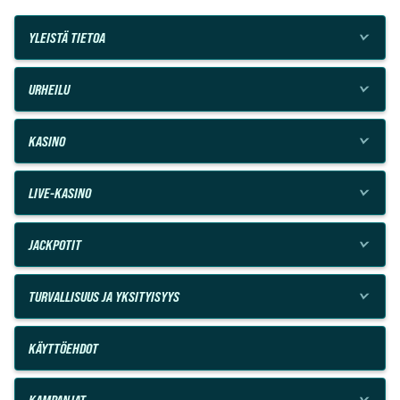
YLEISTÄ TIETOA
URHEILU
KASINO
LIVE-KASINO
JACKPOTIT
TURVALLISUUS JA YKSITYISYYS
KÄYTTÖEHDOT
KAMPANJAT