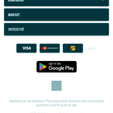
MAKSUT
YHTEISTYÖ
Lisää
Gambling can be addictive. Play responsibly. Golisimo.com only accepts
customers over 18 years of age.