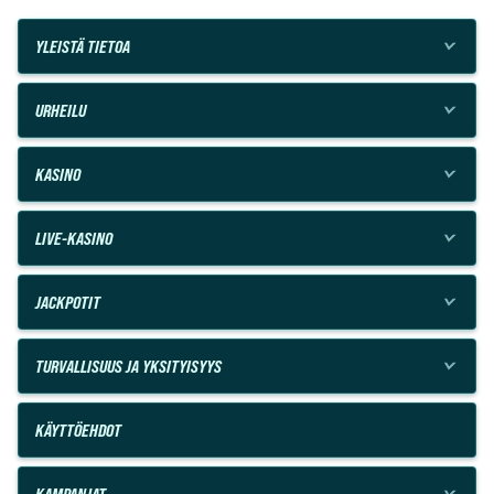
YLEISTÄ TIETOA
URHEILU
KASINO
LIVE-KASINO
JACKPOTIT
TURVALLISUUS JA YKSITYISYYS
KÄYTTÖEHDOT
KAMPANJAT