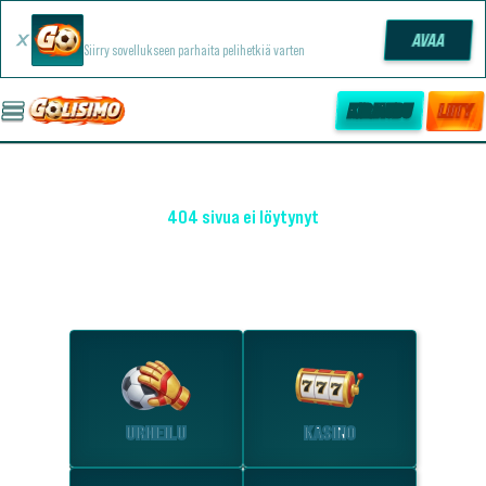
Golisimo -sovellus
AVAA
Siirry sovellukseen parhaita pelihetkiä varten
KIRJAUDU
LIITY
404 sivua ei löytynyt
OHO! EMME LÖYTÄNEET SIVUA
Tutustu suosituimpiin osioihin.
URHEILU
KASINO