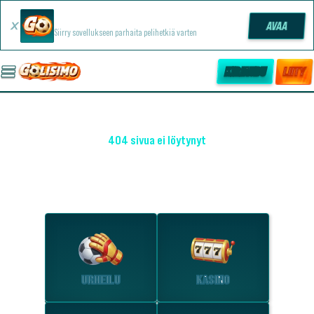
Golisimo -sovellus
AVAA
Siirry sovellukseen parhaita pelihetkiä varten
KIRJAUDU
LIITY
404 sivua ei löytynyt
OHO! EMME LÖYTÄNEET SIVUA
Tutustu suosituimpiin osioihin.
URHEILU
KASINO