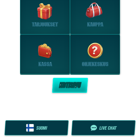
TARJOUKSET
KAUPPA
KASSA
OHJEKESKUS
KOTISIVU
SUOMI
LIVE CHAT