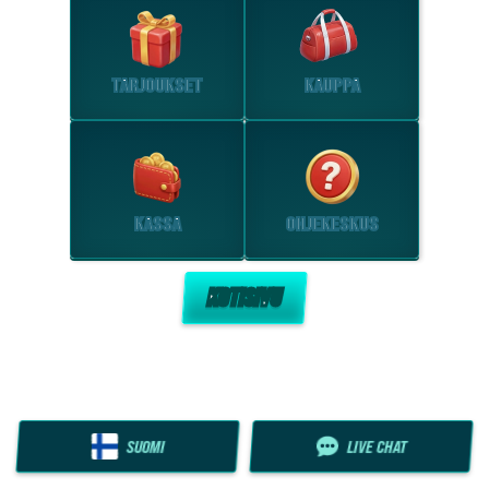
TARJOUKSET
KAUPPA
KASSA
OHJEKESKUS
KOTISIVU
SUOMI
LIVE CHAT