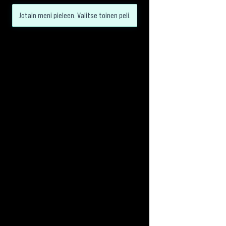
Jotain meni pieleen. Valitse toinen peli.