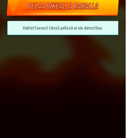
PELAA OIKEALLA RAHALLA
Valitettavasti tässä pelissä ei ole demotilaa.