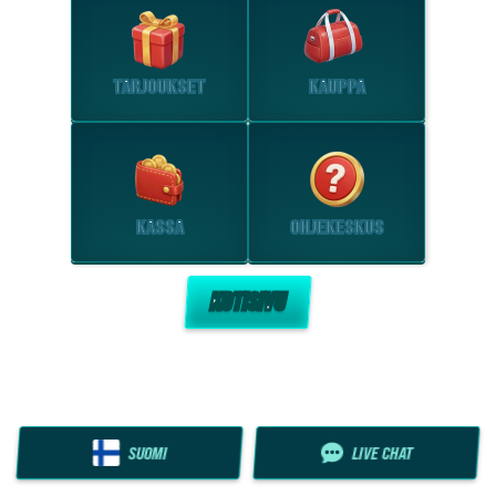
TARJOUKSET
KAUPPA
KASSA
OHJEKESKUS
KOTISIVU
SUOMI
LIVE CHAT