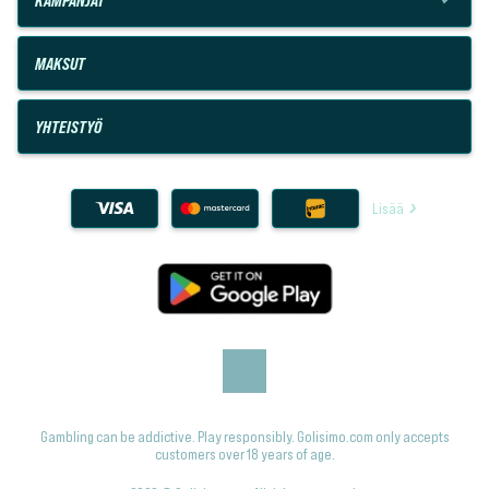
MAKSUT
YHTEISTYÖ
Lisää
Gambling can be addictive. Play responsibly. Golisimo.com only accepts
customers over 18 years of age.