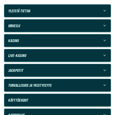
YLEISTÄ TIETOA
URHEILU
KASINO
LIVE-KASINO
JACKPOTIT
TURVALLISUUS JA YKSITYISYYS
KÄYTTÖEHDOT
KAMPANJAT