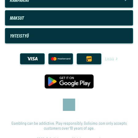
MAKSUT
YHTEISTYÖ
Lisää
Gambling can be addictive. Play responsibly. Golisimo.com only accepts
customers over 18 years of age.