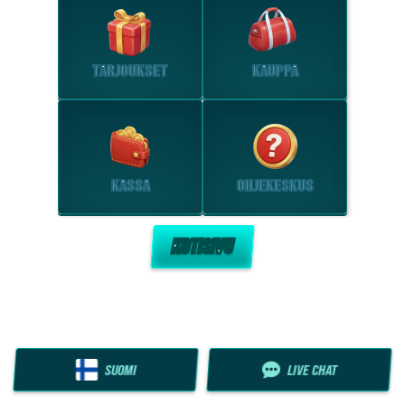
TARJOUKSET
KAUPPA
KASSA
OHJEKESKUS
KOTISIVU
SUOMI
LIVE CHAT