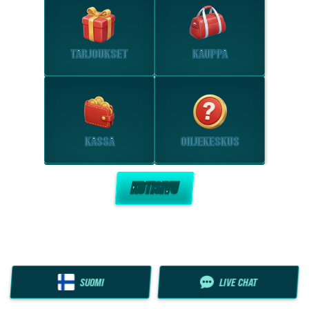
TARJOUKSET
KAUPPA
KASSA
OHJEKESKUS
KOTISIVU
SUOMI
LIVE CHAT