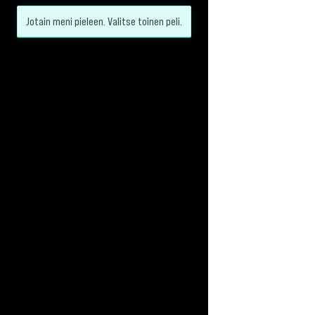
Jotain meni pieleen. Valitse toinen peli.