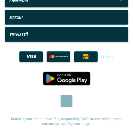
MAKSUT
YHTEISTYÖ
Lisää
Gambling can be addictive. Play responsibly. Golisimo.com only accepts
customers over 18 years of age.