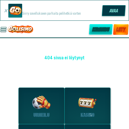
Golisimo -sovellus
AVAA
Siirry sovellukseen parhaita pelihetkiä varten
KIRJAUDU
LIITY
404 sivua ei löytynyt
OHO! EMME LÖYTÄNEET SIVUA
Tutustu suosituimpiin osioihin.
URHEILU
KASINO