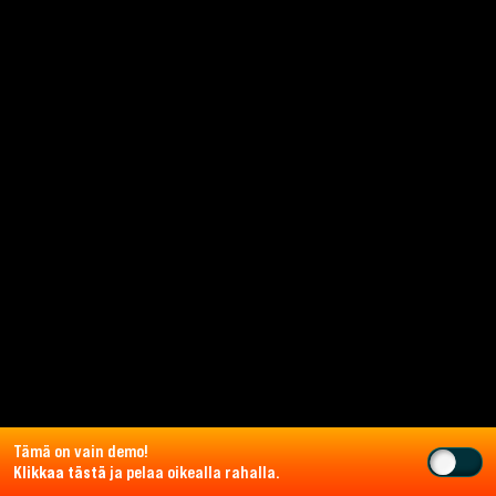
Tämä on vain demo!
Klikkaa tästä
ja pelaa oikealla rahalla.