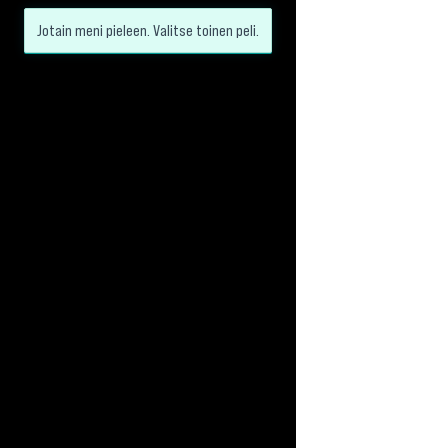
Jotain meni pieleen. Valitse toinen peli.